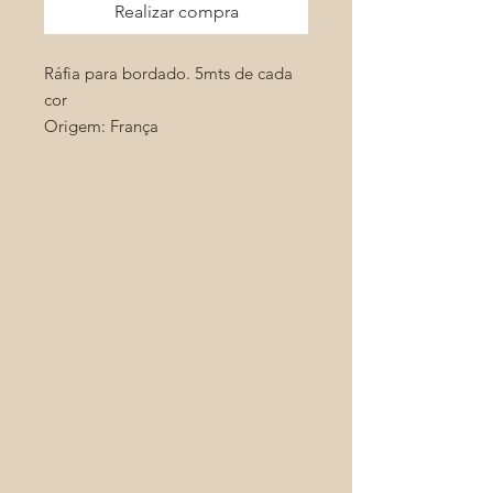
Realizar compra
Ráfia para bordado. 5mts de cada
cor
Origem: França