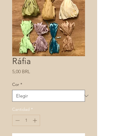
Ráfia
Precio
5,00 BRL
Cor
*
Cantidad
*